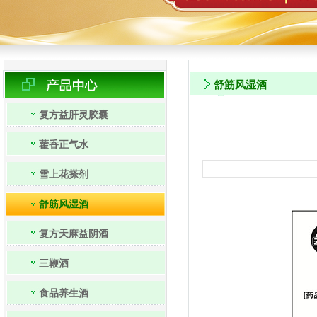
舒筋风湿酒
复方益肝灵胶囊
藿香正气水
雪上花搽剂
舒筋风湿酒
复方天麻益阴酒
三鞭酒
食品养生酒