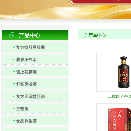
产品中心
复方益肝灵胶囊
藿香正气水
雪上花搽剂
舒筋风湿酒
复方天麻益阴酒
三鞭酒125ml(食
三鞭酒
食品养生酒