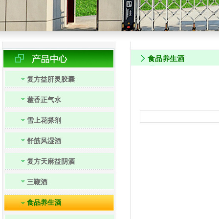
食品养生酒
复方益肝灵胶囊
藿香正气水
雪上花搽剂
舒筋风湿酒
复方天麻益阴酒
三鞭酒
食品养生酒